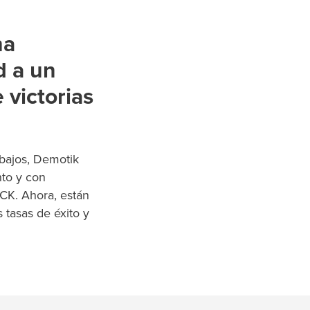
ha
d a un
 victorias
abajos, Demotik
nto y con
CK. Ahora, están
 tasas de éxito y