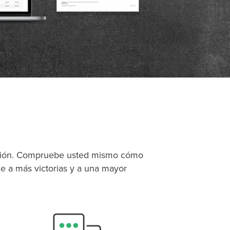
P
D
F
TIF
F
lución. Compruebe usted mismo cómo
e a más victorias y a una mayor