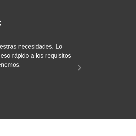
:
uestras necesidades. Lo
Gran producto, 
eso rápido a los requisitos
STACK. Puedo of
tenemos.