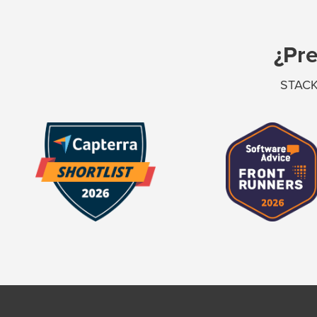
¿Pre
STACKh