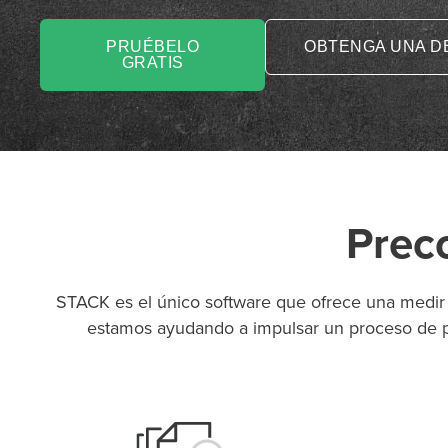
PRUÉBELO
OBTENGA UNA D
GRATIS
Prec
P
D
F
TIF
F
STACK es el único software que ofrece una medir
estamos ayudando a impulsar un proceso de pr