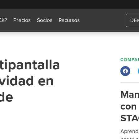
CK?
Precios
Socios
Recursos
DE
tipantalla
COMPAR
vidad en
de
Man
con 
STA
Aprenda