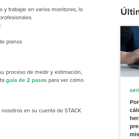
as y trabajar en varios monitores, lo
Últi
profesionales.
:
 de planos
 su proceso de medir y estimación,
ta
guía de 2 pasos
para ver cómo
ART
Por
 nosotros en su cuenta de STACK
cál
her
pre
mis