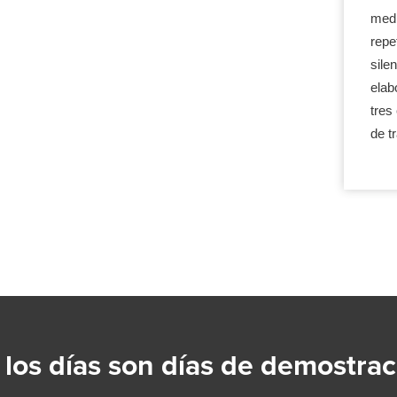
medi
repe
sile
elab
tres
de t
 los días son días de demostrac