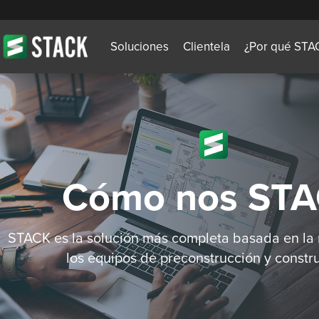
Soluciones
Clientela
¿Por qué STA
Cómo nos ST
STACK es la solución más completa basada en la
los equipos de preconstrucción y constr