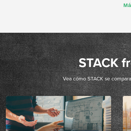
Má
STACK fr
Vea cómo STACK se compara co