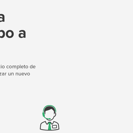
a
po a
P
D
F
TIF
F
cio completo de
izar un nuevo