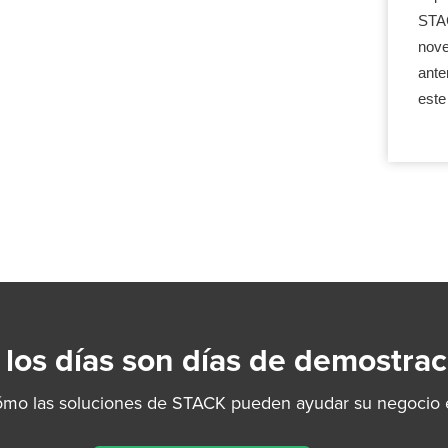
STAC
nove
ante
este
 los días son días de demostrac
ómo las soluciones de STACK pueden ayudar su negocio e