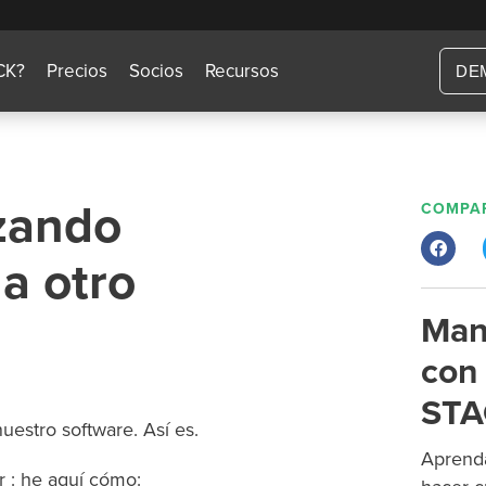
CK?
Precios
Socios
Recursos
DE
izando
COMPAR
a otro
Man
con 
STA
estro software. Así es.
Aprenda
 : he aquí cómo: