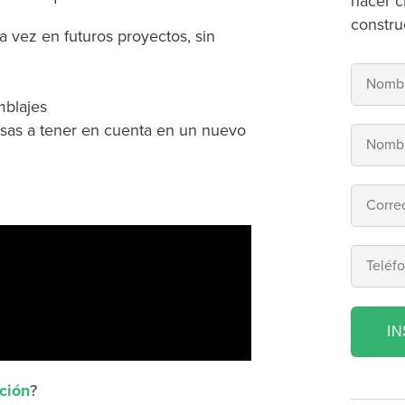
hacer c
constru
ra vez en futuros proyectos, sin
mblajes
cosas a tener en cuenta en un nuevo
I
cción
?