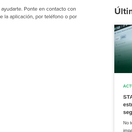
 ayudarte. Ponte en contacto con
Últi
e la aplicación, por teléfono o por
ACT
STA
est
seg
No t
impa