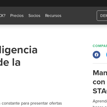
CK?
Precios
Socios
Recursos
DE
ligencia
COMPAR
de la
Man
con 
STA
Aprenda
 constante para presentar ofertas