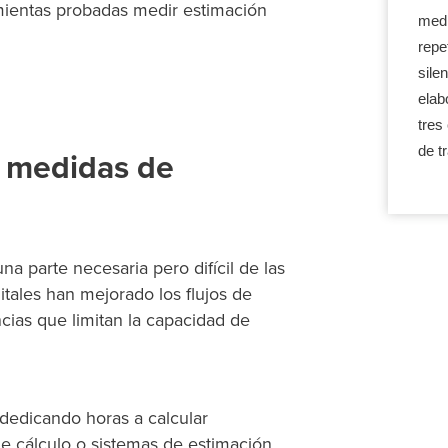
mientas probadas medir estimación
medi
repe
sile
elab
tres
de t
e medidas de
parte necesaria pero difícil de las
itales han mejorado los flujos de
cias que limitan la capacidad de
dedicando horas a calcular
e cálculo o sistemas de estimación.