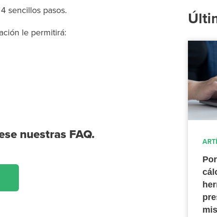
 sencillos pasos.
Últi
ción le permitirá:
ese nuestras FAQ.
ART
Por
cál
her
pre
mis