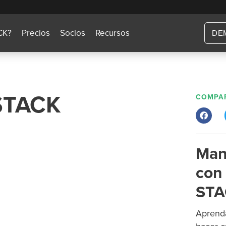
CK?
Precios
Socios
Recursos
DE
 STACK
COMPAR
Man
con 
STA
Aprenda