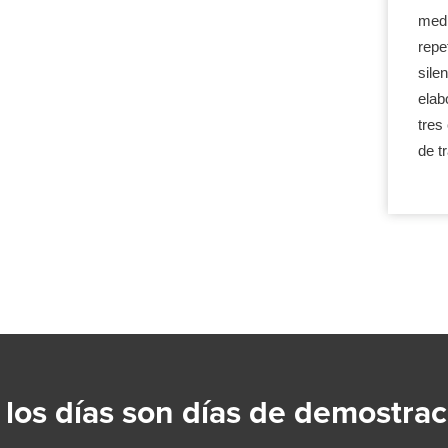
medi
repe
sile
elab
tres
de t
 los días son días de demostrac