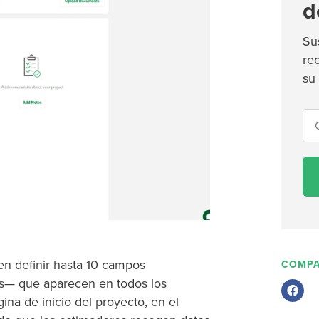
d
Su
re
su
en definir hasta 10 campos
COMPA
s— que aparecen en todos los
ina de inicio del proyecto, en el