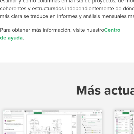
estimar y como columnas en la lista de proyectos, de m
coherentes y estructurados independientemente de dónde
más clara se traduce en informes y análisis mensuales má
Para obtener más información, visite nuestro
Centro
de ayuda
.
Más actua