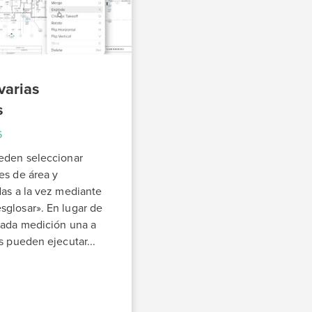
varias
s
6
eden seleccionar
es de área y
das a la vez mediante
glosar». En lugar de
cada medición una a
s pueden ejecutar...