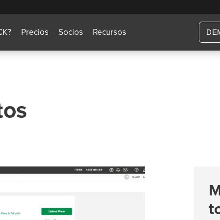
CK?
Precios
Socios
Recursos
DE
tos
M
t