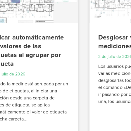
icar automáticamente
Desglosar 
 valores de las
medicione
quetas al agrupar por
2 de julio de 202
queta
Los usuarios pu
varias medicion
 julio de 2026
desglosarlas to
do la medir está agrupada por un
el comando «Des
 de etiquetas, al iniciar una
ir pasando por 
ción desde una carpeta de
una, los usuario
es de etiqueta, se aplica
máticamente el valor de etiqueta
cha carpeta...