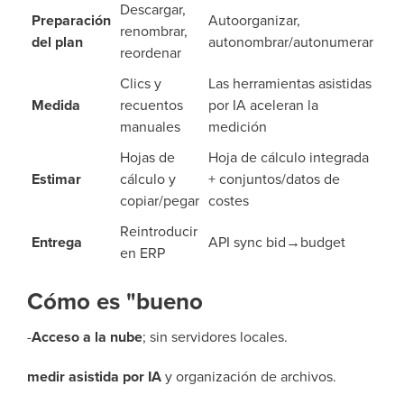
Descargar,
Preparación
Autoorganizar,
renombrar,
del plan
autonombrar/autonumerar
reordenar
Clics y
Las herramientas asistidas
Medida
recuentos
por IA aceleran la
manuales
medición
Hojas de
Hoja de cálculo integrada
Estimar
cálculo y
+ conjuntos/datos de
copiar/pegar
costes
Reintroducir
Entrega
API sync bid→budget
en ERP
Cómo es "bueno
-
Acceso a la nube
; sin servidores locales.
medir asistida por IA
y organización de archivos.