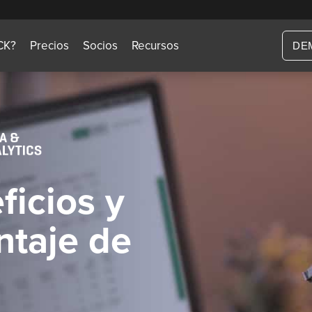
CK?
Precios
Socios
Recursos
DE
ficios y
ntaje de