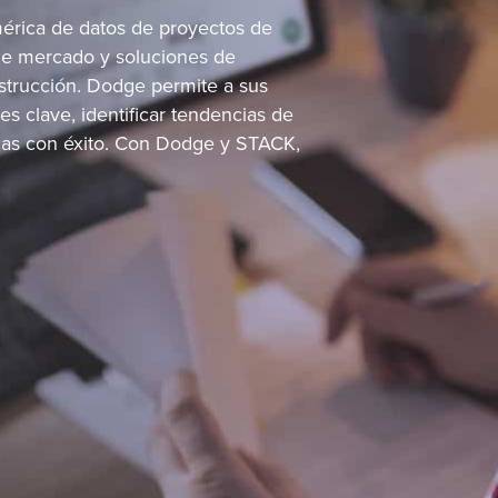
mérica de datos de proyectos de
 de mercado y soluciones de
onstrucción. Dodge permite a sus
s clave, identificar tendencias de
icas con éxito. Con Dodge y STACK,