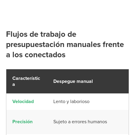
Flujos de trabajo de
presupuestación manuales frente
a los conectados
H
Característic
Despegue manual
di
a
t
Velocidad
Lento y laborioso
M
Precisión
Sujeto a errores humanos
M