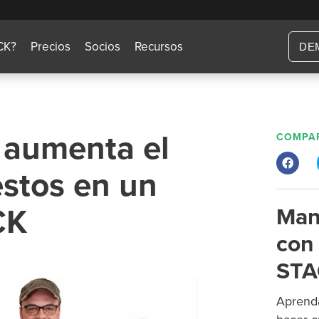
CK?
Precios
Socios
Recursos
DE
 aumenta el
COMPAR
stos en un
CK
Man
con 
STA
Aprenda