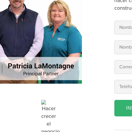
hacer c
constru
I