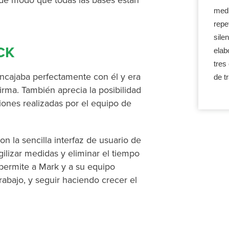
, de modo que todas las bases están
medi
repe
sile
CK
elab
tres
ncajaba perfectamente con él y era
de t
irma. También aprecia la posibilidad
ciones realizadas por el equipo de
on la sencilla interfaz de usuario de
ilizar medidas y eliminar el tiempo
 permite a Mark y a su equipo
rabajo, y seguir haciendo crecer el