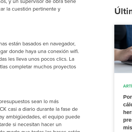
os, y un supervisor de obra tiene
r la cuestión pertinente y
Últi
mas están basados en navegador,
ugar donde haya una conexión wifi.
das les lleva unos pocos clics. La
a Atlas completar muchos proyectos
ART
Por
s presupuestos sean lo más
cál
K casi a diario durante la fase de
her
i hay ambigüedades, el equipo puede
pre
tarde si necesitan hacer un
mis