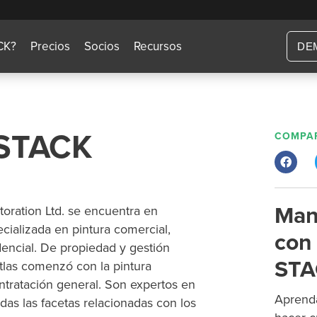
CK?
Precios
Socios
Recursos
DE
l STACK
COMPAR
Man
toration Ltd. se encuentra en
cializada en pintura comercial,
con 
idencial. De propiedad y gestión
STA
Atlas comenzó con la pintura
ontratación general. Son expertos en
Aprenda
das las facetas relacionadas con los