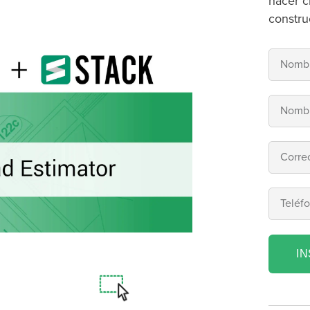
hacer c
constru
I