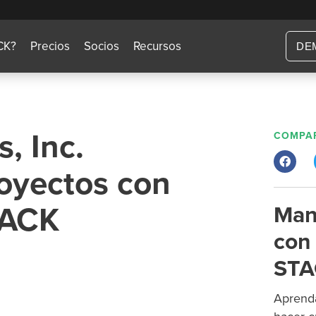
CK?
Precios
Socios
Recursos
DE
, Inc.
COMPAR
royectos con
TACK
Man
con 
STA
Aprenda