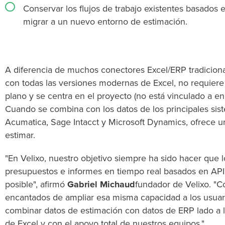
Conservar los flujos de trabajo existentes basados e
migrar a un nuevo entorno de estimación.
A diferencia de muchos conectores Excel/ERP tradiciona
con todas las versiones modernas de Excel, no requie
plano y se centra en el proyecto (no está vinculado a enl
Cuando se combina con los datos de los principales si
Acumatica, Sage Intacct y Microsoft Dynamics, ofrece un 
estimar.
"En Velixo, nuestro objetivo siempre ha sido hacer que 
presupuestos e informes en tiempo real basados en API 
posible", afirmó
Gabriel Michaud
fundador de Velixo. "
encantados de ampliar esa misma capacidad a los usua
combinar datos de estimación con datos de ERP lado a la
de Excel y con el apoyo total de nuestros equipos."