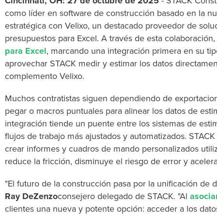
Cincinnati, OH: 27 de octubre de 2025
-
STACK Constr
como líder en software de construcción basado en la n
estratégica con Velixo, un destacado proveedor de soluc
presupuestos para Excel. A través de esta colaboración
para Excel
, marcando una integración primera en su tip
aprovechar STACK medir y estimar los datos directament
complemento Velixo.
Muchos contratistas siguen dependiendo de exportacion
pegar o macros puntuales para alinear los datos de estim
integración tiende un puente entre los sistemas de esti
flujos de trabajo más ajustados y automatizados. STACK 
crear informes y cuadros de mando personalizados utili
reduce la fricción, disminuye el riesgo de error y acele
"El futuro de la construcción pasa por la unificación de d
Ray DeZenzo
consejero delegado de STACK. "Al
asocia
clientes una nueva y potente opción: acceder a los dat