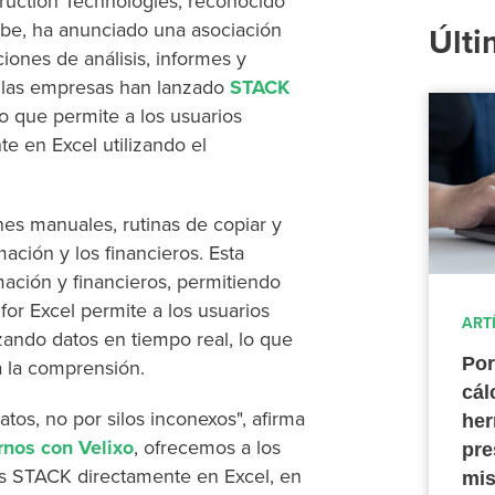
uction Technologies, reconocido
ube, ha anunciado una asociación
Últi
iones de análisis, informes y
, las empresas han lanzado
STACK
o que permite a los usuarios
e en Excel utilizando el
es manuales, rutinas de copiar y
ación y los financieros. Esta
mación y financieros, permitiendo
for Excel permite a los usuarios
ART
zando datos en tiempo real, lo que
Por
ra la comprensión.
cál
atos, no por silos inconexos", afirma
her
rnos con Velixo
, ofrecemos a los
pre
os STACK directamente en Excel, en
mis