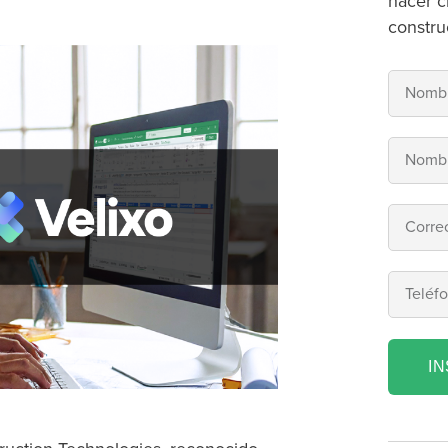
hacer c
constru
I