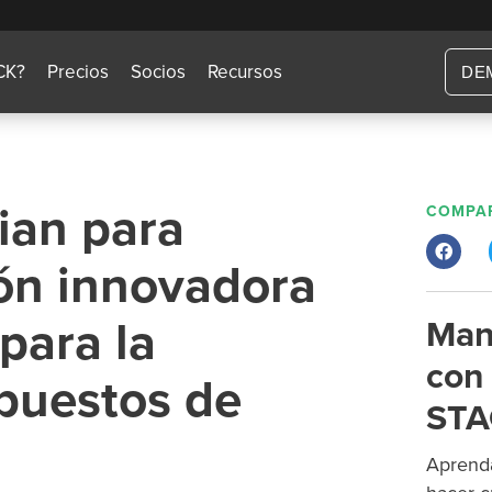
CK?
Precios
Socios
Recursos
DE
ian para
COMPAR
ión innovadora
para la
Man
con 
puestos de
STA
Aprenda