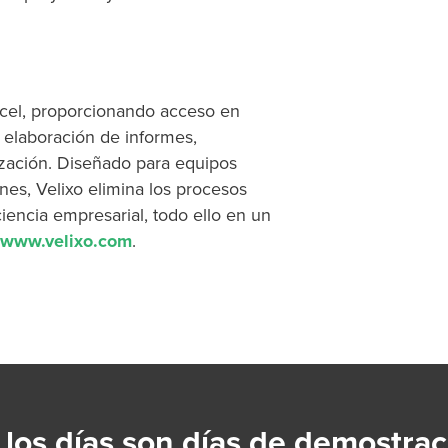
xcel, proporcionando acceso en
 elaboración de informes,
ización. Diseñado para equipos
nes, Velixo elimina los procesos
iencia empresarial, todo ello en un
www.velixo.com
.
 los días son días de demostrac