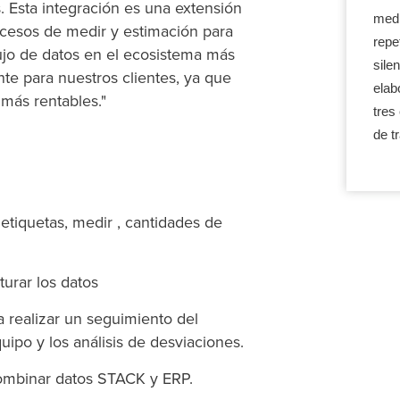
s. Esta integración es una extensión
medi
rocesos de medir y estimación para
repe
lujo de datos en el ecosistema más
sile
te para nuestros clientes, ya que
elab
más rentables."
tres
de t
etiquetas, medir , cantidades de
turar los datos
 realizar un seguimiento del
uipo y los análisis de desviaciones.
combinar datos STACK y ERP.