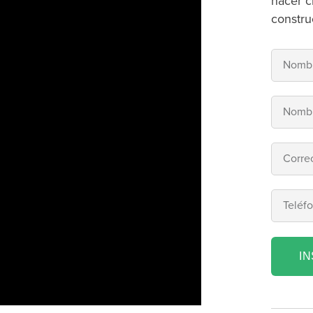
hacer c
constru
I