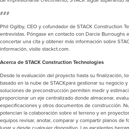
de impresionante crecimiento, STACK sigue superando la
###
Phil Ogilby, CEO y cofundador de STACK Construction Tec
entrevistas. Póngase en contacto con Darcie Burroughs 
concertar una cita y obtener más información sobre STA
información, visite stackct.com.
Acerca de STACK Construction Technologies
Desde la evaluación del proyecto hasta su finalización, los
basado en la nube de STACKpara gestionar su negocio y 
soluciones de preconstrucción permiten medir y estimaci
proporcionar un eje centralizado donde almacenar, evalua
especificaciones y otros documentos de construcción. Nu
potencian la colaboración sobre el terreno y en proyectos
equipos revisar, anotar, comparar y compartir planos de fo
lugar y desde cualquier dispositivo. Las excelentes herr