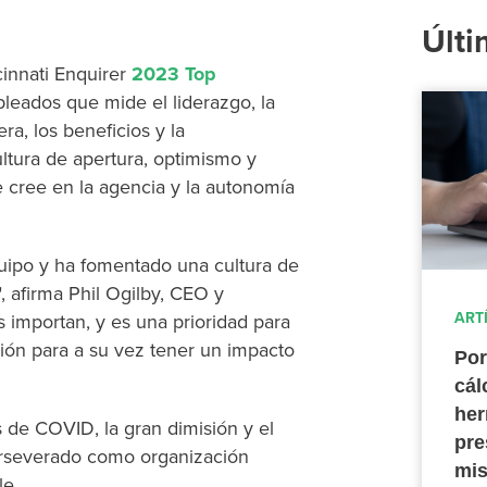
Últi
innati Enquirer
2023 Top
leados que mide el liderazgo, la
era, los beneficios y la
ultura de apertura, optimismo y
 cree en la agencia y la autonomía
uipo y ha fomentado una cultura de
, afirma Phil Ogilby, CEO y
ART
importan, y es una prioridad para
ión para a su vez tener un impacto
Por
cál
her
s de COVID, la gran dimisión y el
pre
erseverado como organización
mis
ble.