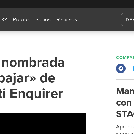
CK?
Precios
Socios
Recursos
DE
, nombrada
COMPAR
bajar» de
i Enquirer
Man
con 
STA
Aprenda