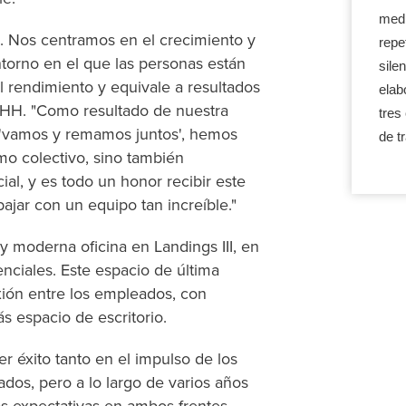
medi
. Nos centramos en el crecimiento y
repe
torno en el que las personas están
sile
l rendimiento y equivale a resultados
elab
RHH. "Como resultado de nuestra
tres
a 'vamos y remamos juntos', hemos
de t
mo colectivo, sino también
al, y es todo un honor recibir este
jar con un equipo tan increíble."
 moderna oficina en Landings III, en
nciales. Este espacio de última
ión entre los empleados, con
ás espacio de escritorio.
er éxito tanto en el impulso de los
dos, pero a lo largo de varios años