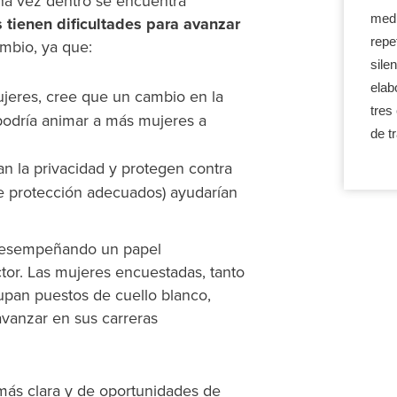
una vez dentro se encuentra
medi
 tienen dificultades para avanzar
repe
mbio, ya que:
sile
elab
jeres, cree que un cambio en la
tres
 podría animar a más mujeres a
de t
 la privacidad y protegen contra
e protección adecuados) ayudarían
 desempeñando un papel
ctor. Las mujeres encuestadas, tanto
upan puestos de cuello blanco,
avanzar en sus carreras
más clara y de oportunidades de