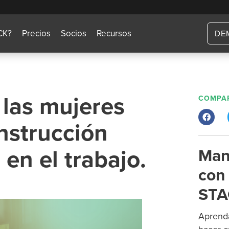
CK?
Precios
Socios
Recursos
DE
las mujeres
COMPAR
nstrucción
 en el trabajo.
Man
con 
STA
Aprenda