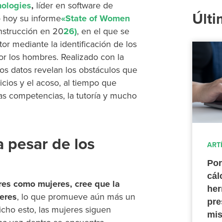
ologies
,
líder en software de
Últi
o hoy su informe
«State of Women
nstrucción en 20
26)
, en el que se
tor mediante la identificación de los
or los hombres. Realizado con la
os datos revelan los obstáculos que
icios y el acoso, al tiempo que
as competencias, la tutoría y mucho
a pesar de los
ART
Por
cál
res como mujeres, cree que la
her
jeres
, lo que promueve aún más un
pre
icho esto, las mujeres siguen
mis