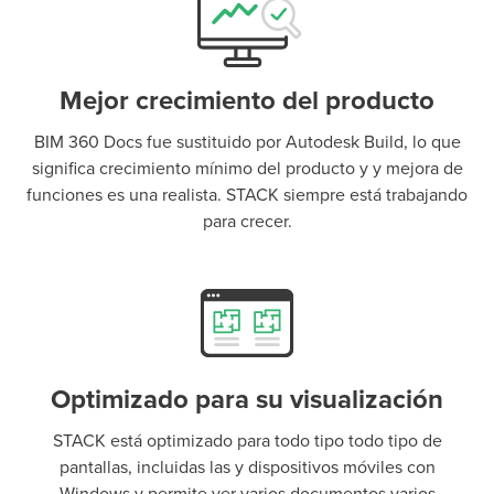
Mejor crecimiento del producto
BIM 360 Docs fue sustituido por Autodesk Build, lo que
significa crecimiento mínimo del producto y y mejora de
funciones es una realista. STACK siempre está trabajando
para crecer.
Optimizado para su visualización
P
D
F
TIF
F
STACK está optimizado para todo tipo todo tipo de
pantallas, incluidas las y dispositivos móviles con
Windows y permite ver varios documentos varios