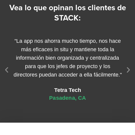
Vea lo que opinan los clientes de
STACK:
ia,
"La app nos ahorra mucho tiempo, nos hace
más eficaces in situ y mantiene toda la
v
e a
información bien organizada y centralizada
cl
para que los jefes de proyecto y los
pl
directores puedan acceder a ella fácilmente."
es
Tetra Tech
Pasadena, CA