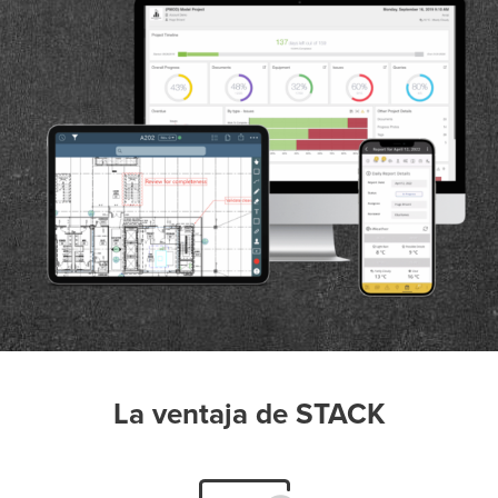
P
D
F
TIF
F
La ventaja de STACK