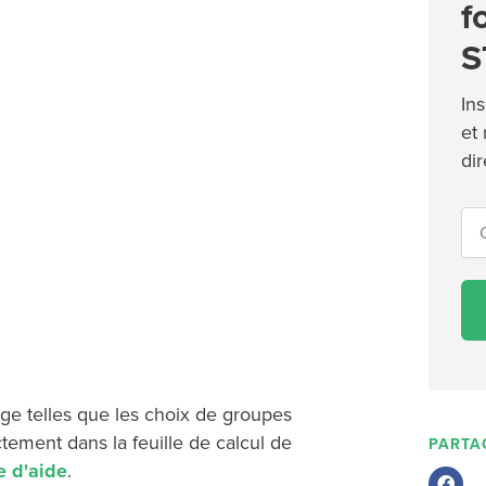
f
S
Ins
et
di
e telles que les choix de groupes
ctement dans la feuille de calcul de
PARTA
e d'aide
.