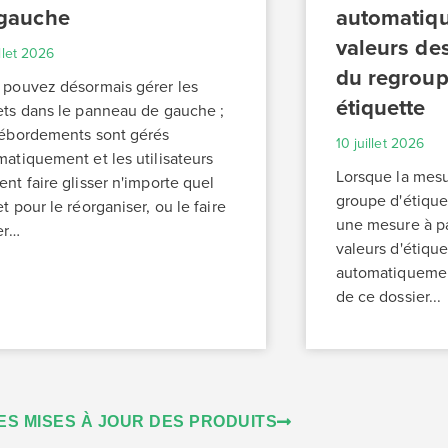
gauche
automatiq
valeurs des
illet 2026
du regrou
 pouvez désormais gérer les
étiquette
ets dans le panneau de gauche ;
débordements sont gérés
10 juillet 2026
atiquement et les utilisateurs
Lorsque la mesu
nt faire glisser n'importe quel
groupe d'étiquet
t pour le réorganiser, ou le faire
une mesure à pa
er…
valeurs d'étiqu
automatiquement
de ce dossier...
ES MISES À JOUR DES PRODUITS