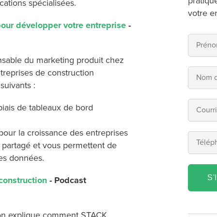
pratiqu
cations spécialisées.
votre e
our développer votre entreprise
-
onsable du marketing produit chez
reprises de construction
suivants :
biais de tableaux de bord
pour la croissance des entreprises
partagé et vous permettent de
 des données.
S'
 construction
- Podcast
son explique comment STACK