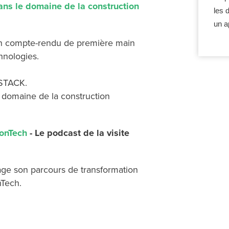
dans le domaine de la construction
les 
un a
t un compte-rendu de première main
hnologies.
 STACK.
e domaine de la construction
ConTech
- Le podcast de la visite
age son parcours de transformation
nTech.