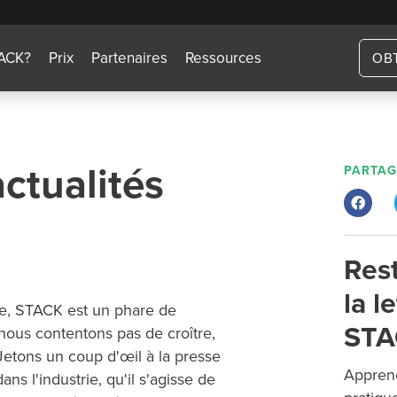
TACK?
Prix
Partenaires
Ressources
OB
ctualités
PARTAG
Res
la l
e, STACK est un phare de
STA
 nous contentons pas de croître,
 Jetons un coup d'œil à la presse
Apprene
s l'industrie, qu'il s'agisse de