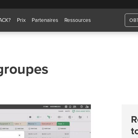
TACK?
Prix
Partenaires
Ressources
OB
 groupes
R
t