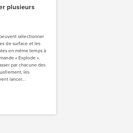
r plusieurs
s peuvent sélectionner
es de surface et les
utes en même temps à
mmande « Explode ».
asser par chacune des
uellement, les
vent lancer...