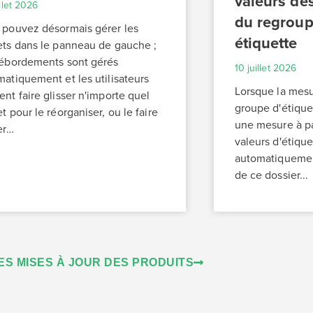
valeurs des
illet 2026
du regrou
 pouvez désormais gérer les
étiquette
ets dans le panneau de gauche ;
débordements sont gérés
10 juillet 2026
atiquement et les utilisateurs
Lorsque la mesu
nt faire glisser n'importe quel
groupe d'étiquet
t pour le réorganiser, ou le faire
une mesure à pa
er…
valeurs d'étiqu
automatiquement
de ce dossier...
ES MISES À JOUR DES PRODUITS