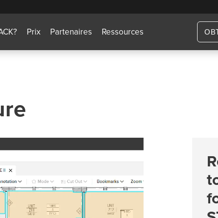
TACK?
Prix
Partenaires
Ressources
OB
ure
R
t
f
S