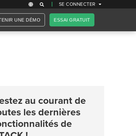
|
SE CONNECTER
TENIR UNE DÉMO
ESSAI GRATUIT
estez au courant de
outes les dernières
onctionnalités de
TACK !