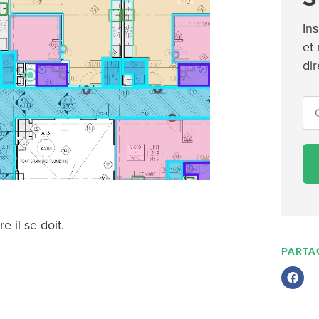
Ins
et
di
e il se doit.
PARTA