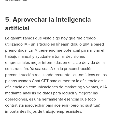
5. Aprovechar la inteligencia
artificial
Le garantizamos
que
visto algo hoy que fue creado
utilizando
IA - un artículo
en línea
un dibujo BIM
a
pared
premontada
. La IA tiene
enorme potencial
para aliviar el
trabajo manual y
ayudarle a tomar decisiones
empresariales mejor informadas
en el ciclo de vida de la
construcción
. Ya sea
sea
IA en la
preconstrucción
preconstrucción
realizando recuentos automáticos en los
planos
usando Chat GPT para
aumentar la eficiencia de
eficiencia en
comunicaciones de marketing y ventas,
o
IA
mediante
análisis de datos para reducir
y mejorar las
operaciones
,
es
una herramienta esencial que todo
contratista
aprovechar
para acelerar (pero no sustituir)
importantes
flujos de trabajo empresariales
.