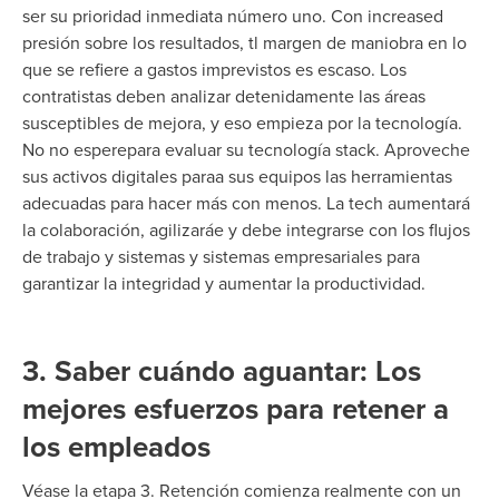
ser su prioridad inmediata número uno.
Con
i
ncreased
presión sobre los resultados
, t
l margen de maniobra en lo
que se refiere a gastos imprevistos es escaso. Los
contratistas deben analizar detenidamente las áreas
susceptibles de mejora, y eso empieza por la
tecnología
.
No
no espere
para evaluar su tecnología stack.
Aproveche
sus activos digitales para
a sus equipos las herramientas
adecuadas para hacer más con menos
.
La t
ech aumentará
la colaboración, agilizará
e
y debe integrarse con los flujos
de trabajo y sistemas
y sistemas empresariales
para
garantizar la integridad
y aumentar la productividad.
3. Saber cuándo aguantar: Los
mejores esfuerzos para retener a
los empleados
Véase la etapa 3.
Retención
comienza realmente con un