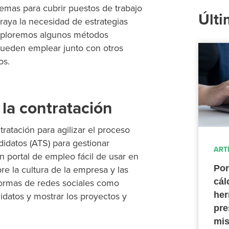
emas para cubrir puestos de trabajo
Últi
raya la necesidad de estrategias
ploremos algunos métodos
 pueden emplear
junto con otros
os.
 la contratación
tratación para agilizar el proceso
didatos (ATS) para gestionar
ART
un portal de empleo fácil de usar en
Por
re la cultura de la empresa y las
cál
ormas de redes sociales como
her
didatos y
mostrar
los proyectos y
pre
mis