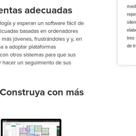
medi
ientas adecuadas
repe
sile
logía y esperan
un software fácil de
elab
anticuadas basadas en ordenadores
tres
 más jóvenes, frustrándoles y
y, en
de t
sa a adoptar
plataformas
 con otros sistemas para que sus
y hacer un seguimiento de sus
 Construya con más