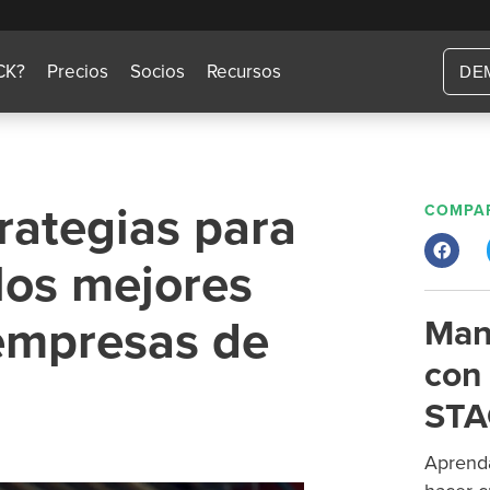
CK?
Precios
Socios
Recursos
DE
trategias para
COMPAR
 los mejores
 empresas de
Man
con 
STA
Aprenda