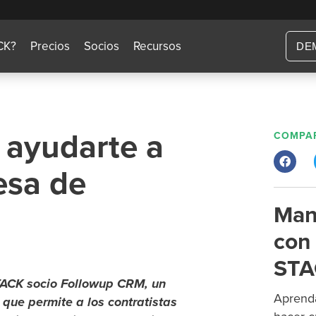
CK?
Precios
Socios
Recursos
DE
ayudarte a
COMPAR
esa de
Man
con 
STA
STACK socio Followup CRM, un
Aprenda
que permite a los contratistas