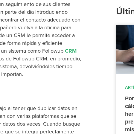
 un seguimiento de sus clientes
Últi
an parte del día introduciendo
ncontrar el contacto adecuado con
añero vuelva a la oficina para
 de un CRM le permite acceder a
e forma rápida y eficiente
r un sistema como Followup
CRM
arios de Followup CRM, en promedio,
sistema, devolviéndoles tiempo
 importan.
ART
Por
cál
jo al tener que duplicar datos en
her
ran con varias plataformas que se
pre
ucir datos dos veces. Cuando busque
mis
de que se integra perfectamente