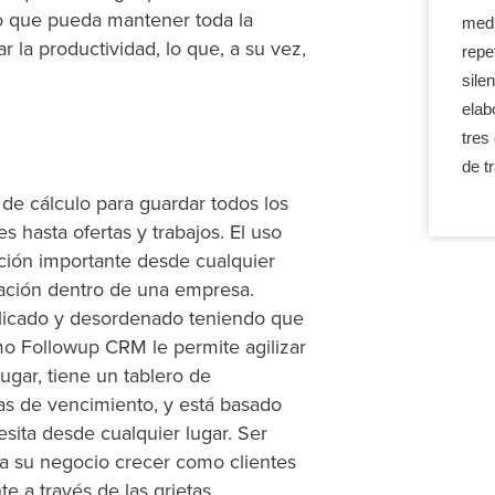
do que pueda mantener toda la
medi
 la productividad, lo que, a su vez,
repe
sile
elab
tres
de t
s de cálculo para guardar todos los
s hasta ofertas y trabajos. El uso
ación importante desde cualquier
zación dentro de una empresa.
plicado y desordenado teniendo que
mo Followup CRM le permite agilizar
gar, tiene un tablero de
as de vencimiento, y está basado
sita desde cualquier lugar. Ser
a su negocio crecer como clientes
e a través de las grietas.