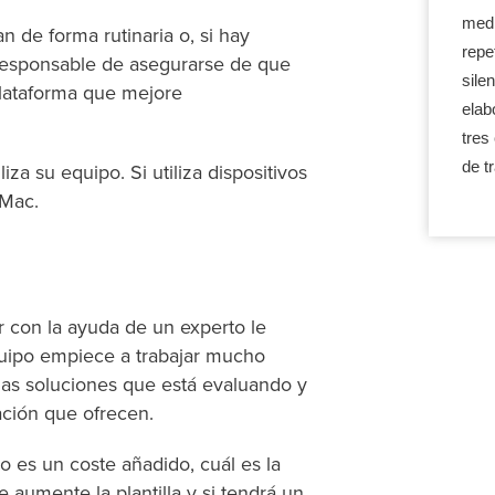
medi
 de forma rutinaria o, si hay
repe
s responsable de asegurarse de que
sile
plataforma que mejore
elab
tres
de t
za su equipo. Si utiliza dispositivos
 Mac.
ar con la ayuda de un experto le
quipo empiece a trabajar mucho
las soluciones que está evaluando y
ación que ofrecen.
 o es un coste añadido, cuál es la
 aumente la plantilla y si tendrá un