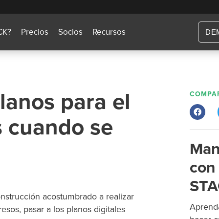
CK?
Precios
Socios
Recursos
DE
lanos para el
COMPAR
s cuando se
Man
con 
STA
nstrucción acostumbrado a realizar
Aprenda
sos, pasar a los planos digitales