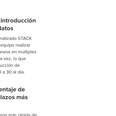
 introducción
datos
omatizado STACK
 equipo realizar
áneos en múltiples
a vez, lo que
ucción de
 a 30 al día.
entaje de
 plazos más
rega más rápida de