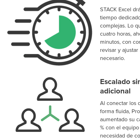
STACK Excel
drá
tiempo dedicado
complejas. Lo q
cuatro horas, ah
minutos, con con
revisar y ajusta
necesario.
Escalado si
adicional
Al conectar los 
forma fluida, P
aumentado su c
% con el equipo 
necesidad de co