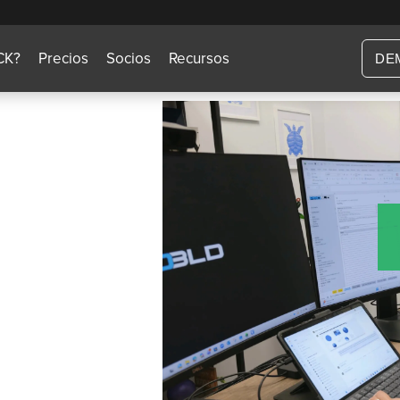
CK?
Precios
Socios
Recursos
DE
lder
la
andes
STACK