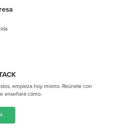
resa
rida
STACK
 estos, empieza hoy mismo. Reúnete con
te enseñará cómo.
A