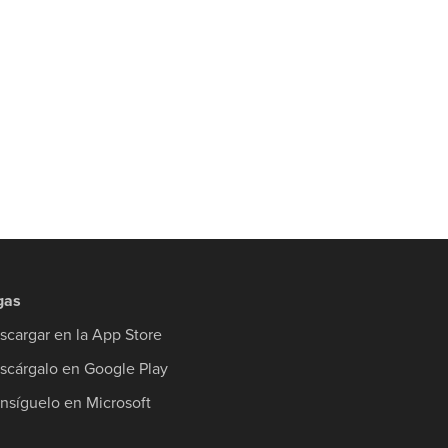
gas
scargar en la App Store
scárgalo en Google Play
nsíguelo en Microsoft