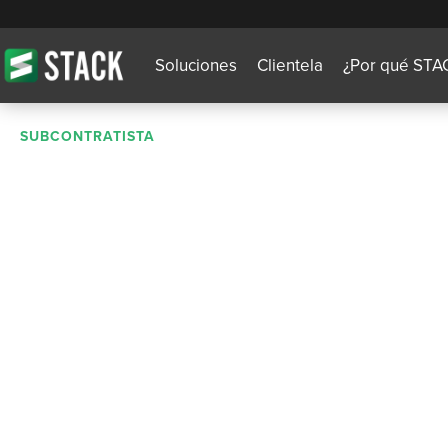
Soluciones
Clientela
¿Por qué STA
SUBCONTRATISTA
ProFormance Bui
Solutions escala 
estimación de gr
volúmenes con 
Excel