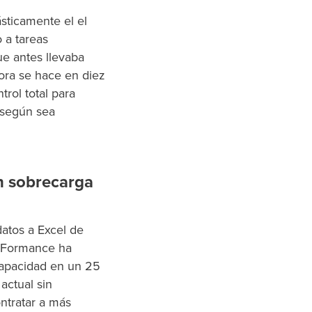
sticamente
el
el
 a tareas
ue antes llevaba
ora se hace en diez
trol total para
r según sea
n sobrecarga
datos a Excel de
roFormance ha
apacidad en un 25
actual sin
ntratar a más