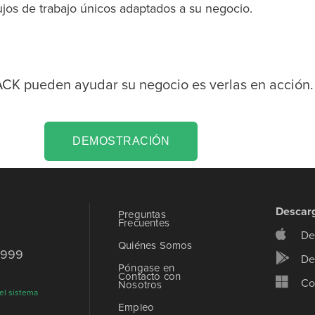
lujos de trabajo únicos adaptados a su negocio.
ACK pueden ayudar su negocio es verlas en acción.
DEMOSTRACIÓN
Descar
Preguntas
Frecuentes
De
Quiénes Somos
9999
De
Póngase en
Contacto con
Co
Nosotros
el sistema
Empleo