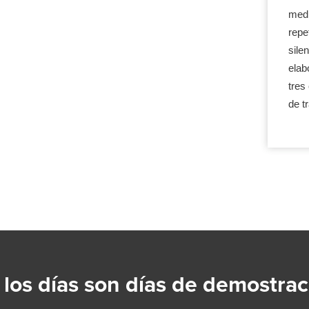
medi
repe
sile
elab
tres
de t
 los días son días de demostrac