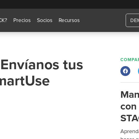
CK?
Precios
Socios
Recursos
DE
Envíanos tus
COMPAR
SmartUse
Man
con 
STA
Aprenda