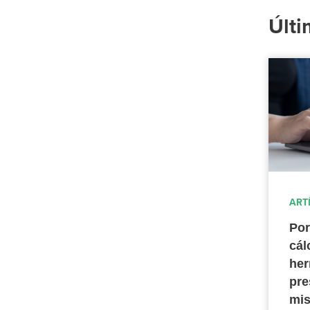
Últi
ART
Por
cál
her
pre
mis