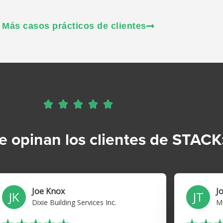
Más casos prácticos de clientes





e opinan los clientes de STACK