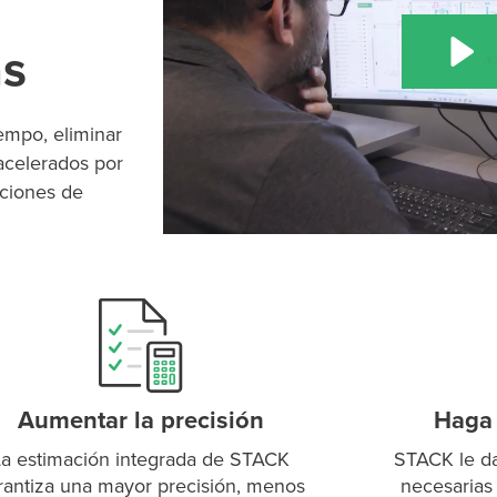
as
empo, eliminar
 acelerados por
nciones de
Aumentar la precisión
Haga 
La estimación integrada de STACK
STACK le da
rantiza una mayor precisión, menos
necesarias