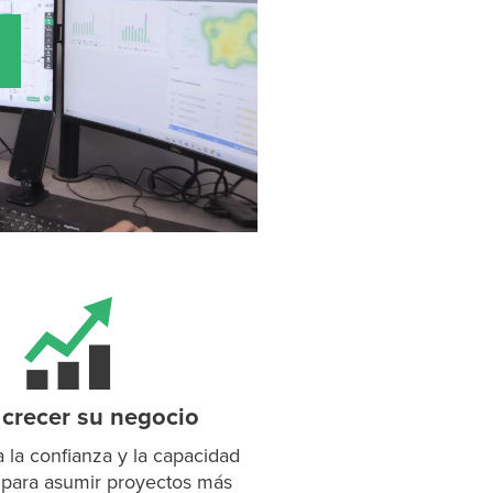
P
D
F
TIF
F
crecer su negocio
 la confianza y la capacidad
 para asumir proyectos más