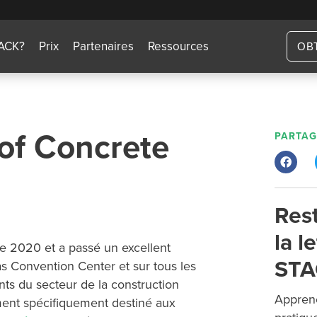
TACK?
Prix
Partenaires
Ressources
OB
 of Concrete
PARTAG
Res
la l
e 2020 et a passé un excellent
STA
s Convention Center et sur tous les
nts du secteur de la construction
Apprene
ment spécifiquement destiné aux