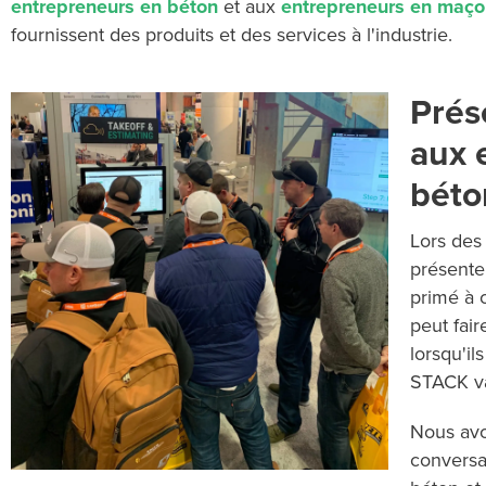
entrepreneurs en béton
et aux
entrepreneurs en maço
fournissent des produits et des services à l'industrie.
Prés
aux 
béto
Lors des
présenter
primé à c
peut fair
lorsqu'il
STACK va 
Nous av
conversa