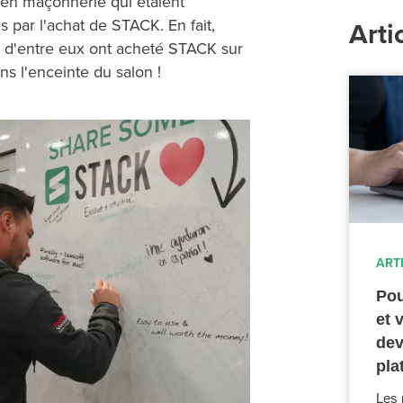
 en maçonnerie qui étaient
s par l'achat de STACK. En fait,
Arti
s d'entre eux ont acheté STACK sur
ns l'enceinte du salon !
ART
Pou
et 
dev
pla
Les 