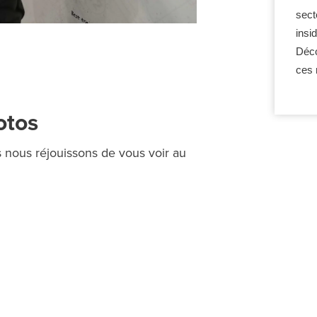
sect
insi
Déco
ces 
otos
nous réjouissons de vous voir au