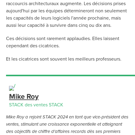
«STACK doté d'une couche
raccourcis architecturaux augmente. Les décisions prises
d'intégration moderne qui nous
aujourd'hui par les équipes détermineront non seulement
les capacités de leurs logiciels l'année prochaine, mais
permet de gagner en efficacité
aussi leur capacité à survivre dans cinq ou dix ans.
pour nos estimateurs en
intégrant mesure reste de notre
Ces décisions sont rarement applaudies. Elles laissent
cependant des cicatrices.
suite de solutions d'estimation.
Cette approche cloud sur cloud
Et les cicatrices sont souvent les meilleurs professeurs.
s'aligne sur notre stratégie
technologique globale. »
PCL Construction
Mike Roy
STACK des ventes STACK
Mike Roy a rejoint STACK 2024 en tant que vice-président des
ventes, stimulant une croissance exponentielle et atteignant
des objectifs de chiffre d'affaires records dès ses premiers