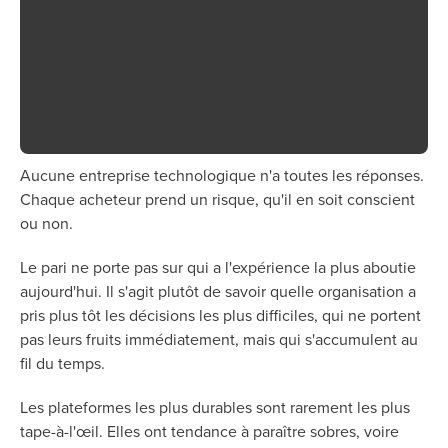
Aucune entreprise technologique n'a toutes les réponses.
« Grâce à STACK Excel, nous
Chaque acheteur prend un risque, qu'il en soit conscient
sommes passés de quatre
ou non.
heures à dix minutes pour
Le pari ne porte pas sur qui a l'expérience la plus aboutie
établir un devis. À ce stade, je
aujourd'hui. Il s'agit plutôt de savoir quelle organisation a
me contente de vérifier et de
pris plus tôt les décisions les plus difficiles, qui ne portent
pas leurs fruits immédiatement, mais qui s'accumulent au
rechercher les écarts plutôt que
fil du temps.
de passer du temps à organiser
les données. »
Les plateformes les plus durables sont rarement les plus
tape-à-l'œil. Elles ont tendance à paraître sobres, voire
Solutions ProFormance